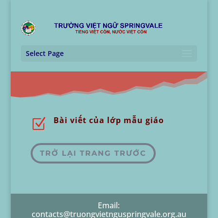
Select Page
Bài viết của lớp mẫu giáo
Z
TRỞ LẠI TRANG TRƯỚC
Email:
contacts@truongvietnguspringvale.org.au